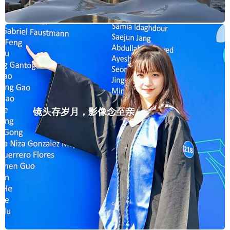
镜头存岁月，影像念至亲