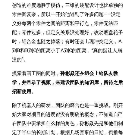
创造的难度远胜于模仿，三维的装配设计也比单独的
零件图复杂，所以一开始他遇到了许多问题——没定
义好每两个零件之间的距离和平行点，零件无法匹
配；零件过多，但定义关系没处理好，改动底盘轮子
时，铝合金也随之掉落；有时还会出现冲突定义，A
到B和B到C的距离小于A到C的距离，“真的挺让人崩
溃的”。
摸索着画工图的同时，
孙彬焱还在组会上给队友教
学，并且录了视频，来建设团队的知识库，留待之后
招新使用
。
除了机器人的研发，团队的磨合也是一重挑战。刚开
始大家对项目的进度都没有明确的概念，不知道自己
在团队中要承担什么样的角色，孙彬焱先是和他们制
定了半年的长期计划，根据几场赛事的日期，倒推每