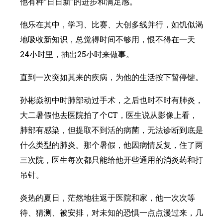
他有种“日日新”的进步和满足感。
他乐在其中，学习、比赛、大创多线并行，如饥似渴
地吸收新知识，总觉得时间不够用，恨不得在一天
24小时里，抽出25小时来做事。
直到一次突如其来的疾病，为他的生活按下暂停键。
孙彬焱初中时肺部动过手术，之后也时不时有肺炎，
大二暑假他去医院拍了个CT，医生说从影像上看，
肺部有感染，但提取不到活的病菌，无法诊断到底是
什么类型的肺炎。那个暑假，他因病情反复，住了两
三次院，医生每次都只能给他开些通用的消炎药和打
吊针。
炎热的夏日，茫然地往返于医院和家，他一次次等
待、猜测、被安排，对未知的恐惧一点点漫过来，几